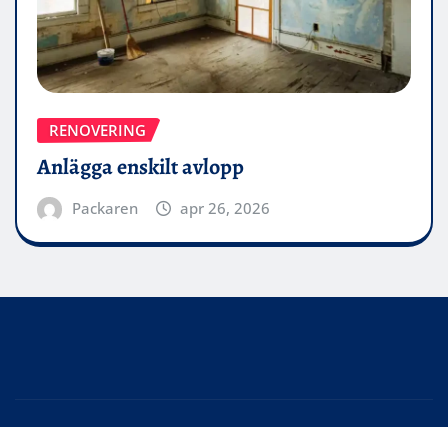
RENOVERING
Anlägga enskilt avlopp
Packaren
apr 26, 2026
Upphovsrätt © 2026 | Drivs med
WordPress
|