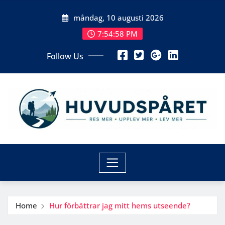
Skip
måndag, 10 augusti 2026
to
content
7:54:59 PM
Follow Us
Home
Hur förbättrar jag mitt hems utseende?