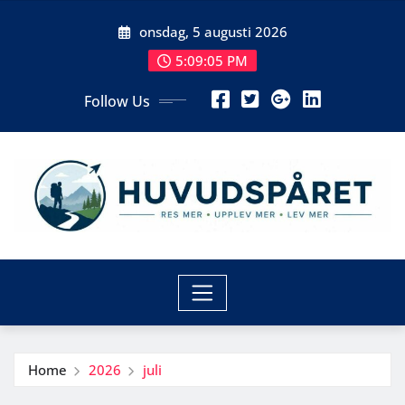
Skip
onsdag, 5 augusti 2026
to
content
5:09:06 PM
Follow Us
Home
2026
juli