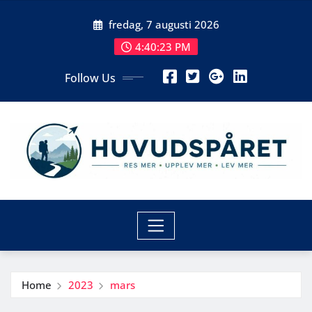
Skip
fredag, 7 augusti 2026
to
content
4:40:24 PM
Follow Us
Home
2023
mars